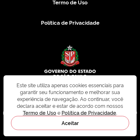
Termo de Uso
Política de Privacidade
Este site utiliza apenas cookies essenciais para
garantir seu funcionamento e melhorar sua
© 2026 CMS.SP.GOV.BR. Todos os direitos reservados.
experiência de navegação. Ao continuar, você
declara aceitar e estar de acordo com nossos
Este site e todo o seu conteúdo, incluindo textos, imagens e design, são
Termo de Uso
e
Política de Privacidade
.
protegidos por direitos autorais e não podem ser reproduzidos, distribuídos ou
modificados sem permissão expressa. Para mais informações ou para
Aceitar
solicitações de uso, acesse nosso site
cms.sp.gov.br
- sistema de
gerenciamento de conteúdo do Estado de São Paulo.